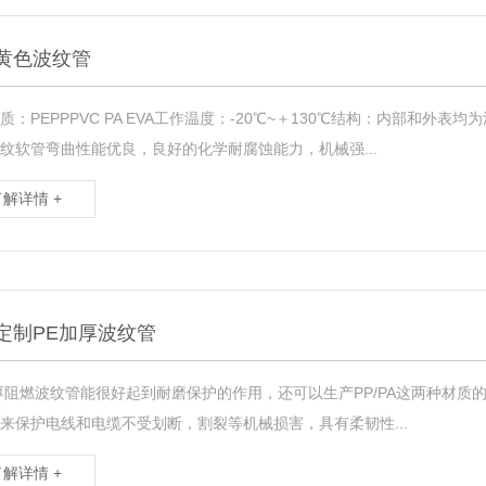
黄色波纹管
质：PEPPPVC PA EVA工作温度：-20℃~＋130℃结构：内部和
纹软管弯曲性能优良，良好的化学耐腐蚀能力，机械强...
了解详情 +
定制PE加厚波纹管
厚阻燃波纹管能很好起到耐磨保护的作用，还可以生产PP/PA这两种材质
来保护电线和电缆不受划断，割裂等机械损害，具有柔韧性...
了解详情 +