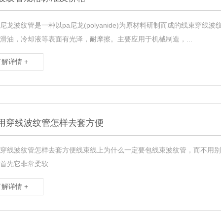
纹管是一种以pa尼龙(polyanide)为原材料研制而成的线束穿线
滑油，冷却液等表面有光泽，耐摩擦。主要应用于机械制造，...
了解详情 +
用穿线波纹管怎样去套方便
穿线波纹管怎样去套方便线束线上为什么一定要包线束波纹管，而不用别
首先它非常柔软...
了解详情 +