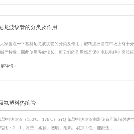
尼龙波纹管的分类及作用
大家盘点一下塑料尼龙波纹管的分类及作用，塑料波纹管在市场上有十分
碱等特性，因此使用寿命较长。但它们的作用都是保护电线电缆护套波纹管，
了解详情 +
级氟塑料热缩管
-氟塑料热缩管（150℃﹑175℃）SYQ-氟塑料热缩管由聚偏氟乙烯辐
缩比：2：1，薄壁、柔软、透明、阻燃。易加工性：能翻边，...