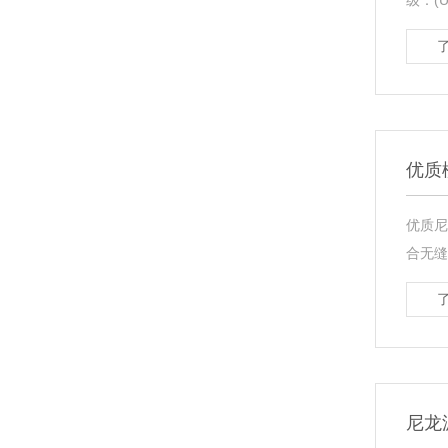
级：(U
优质
优质尼
合无缝
尼龙