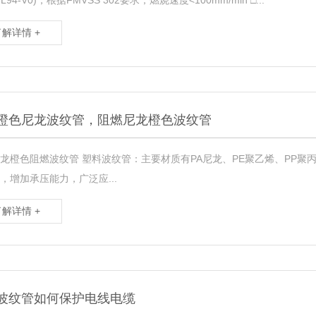
L94-V0)，根据FMVSS 302要求，燃烧速度<100mm/min □...
了解详情 +
橙色尼龙波纹管，阻燃尼龙橙色波纹管
龙橙色阻燃波纹管 塑料波纹管：主要材质有PA尼龙、PE聚乙烯、PP
，增加承压能力，广泛应...
了解详情 +
波纹管如何保护电线电缆