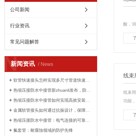
公司新闻
尼龙波
酸，润
行业资讯
常见问题解答
N
新闻资讯
News
线束
软管快速接头怎样实现多尺寸管道快速适配？
热缩压接防水中接管新zhuanli发布，防水性能提升 50%
线束用
热缩压接防水中接管如何实现高效安装与持久防护？
功能，
金属软管接头如何通过抗振设计，保障工业设备稳定运行
热缩压接防水中接管：电气连接的可靠守护者
氟套管：耐腐蚀领域的防护先锋