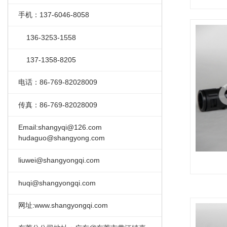
手机：137-6046-8058
136-3253-1558
137-1358-8205
电话：86-769-82028009
传真：86-769-82028009
Email:shangyqi@126.com
hudaguo@shangyong.com
liuwei@shangyongqi.com
huqi@shangyongqi.com
网址:www.shangyongqi.com