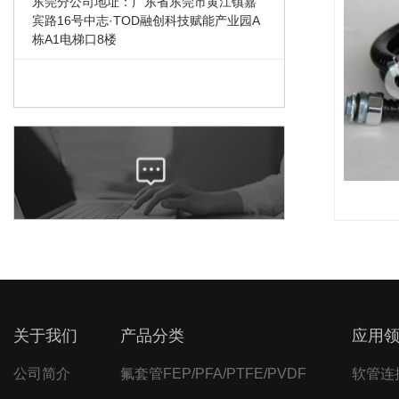
东莞分公司地址：广东省东莞市黄江镇嘉
宾路16号中志·TOD融创科技赋能产业园A
栋A1电梯口8楼
关于我们
产品分类
应用
公司简介
氟套管FEP/PFA/PTFE/PVDF
软管连