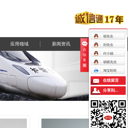
胡先生
应用领域
新闻资讯
联系我们
刘先生
在
付小姐
线
客
胡棋先生
服
淘宝旺旺
在线留言
分享到...