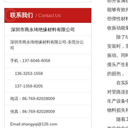
部分金属
C
能够有效
联系我们
Contact Us
些弹性材
收振动能量
深圳市商永琦绝缘材料有限公司
除了
深圳市商永琦绝缘材料有限公司-东莞分公
安装时，
司
振动。同
手机：137-6046-8058
接头产生
136-3253-1558
的损伤 。
在实
137-1358-8205
对管路连
电话：86-769-82028009
生产设备
物料损失
传真：86-769-82028009
随着
Email:shangyqi@126.com