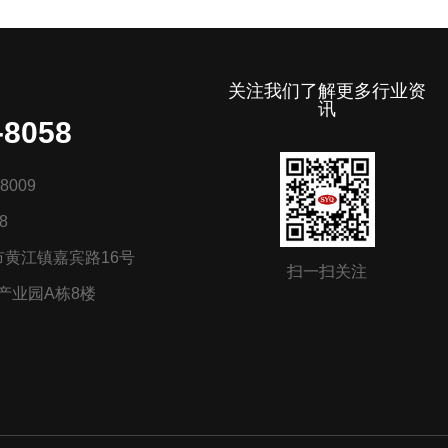
关注我们了解更多行业资
讯
-8058
8009
8
黄江镇嘉宾路16号
扫一扫关注
产业园A栋8楼