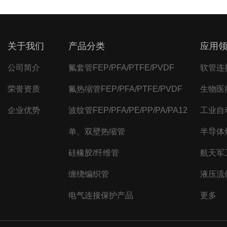
关于我们
产品分类
应用
公司简介
氟套管FEP/PFA/PTFE/PVDF
软管连
荣誉资质
氟热缩管FEP/PFA/PTFE/PVDF
生物医
企业优势
波纹管FEP/PFA/PE/PP/PA/PA12
工业自
单、双壁热缩管
半导体
硅橡胶/纤维管
航天军
缠绕编织管
液压流
电气连接保护产品
更多