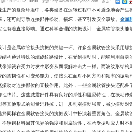
日期：
2025-03-21 00:00
来源：
http://www.shangyongqi.com
点击：
154
业生产的复杂环境中，各类设备在运转过程中不可避免地会产生
率，还可能导致连接部件松动、损坏，甚至引发安全事故。
金属
定性有着直接影响。通过科学合理的抗振设计，金属软管接头能
设计是金属软管接头抗振的关键一环。许多金属软管接头采用螺
形结构通过特殊的螺旋纹路设计，在受到振动时，能够利用自身
就像弹簧在受力时发生形变从而缓解冲击力一样。而波纹形结构
管的柔韧性和可变形能力，使接头在面对不同方向和频率的振动
低振动对连接部位的直接作用。此外，一些金属软管接头还配备
弹性垫片。这些减震部件具有良好的弹性和阻尼特性，在振动传
能等其他形式的能量消耗掉，进一步削弱振动强度，减少振动对设
选择同样在金属软管接头的抗振设计中扮演着重要角色。金属软
，不锈钢材料因其优异的强度和耐腐蚀性，在承受振动应力时不