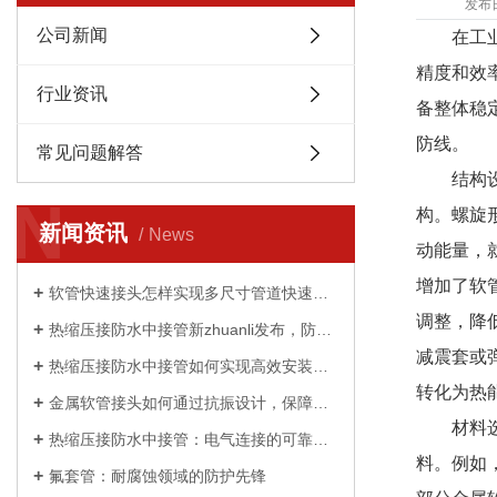
发布
公司新闻
在工
精度和效
行业资讯
备整体稳
防线。
常见问题解答
结构
N
构。螺旋
新闻资讯
News
动能量，
增加了软
软管快速接头怎样实现多尺寸管道快速适配？
调整，降
热缩压接防水中接管新zhuanli发布，防水性能提升 50%
减震套或
热缩压接防水中接管如何实现高效安装与持久防护？
转化为热
金属软管接头如何通过抗振设计，保障工业设备稳定运行
材料
热缩压接防水中接管：电气连接的可靠守护者
料。例如
氟套管：耐腐蚀领域的防护先锋