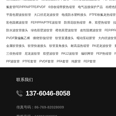
氟套管FEP/PFA/PTFE/PVDF
6倍收缩带胶热缩管
电气连接保护产品
桔橙色
平面包塑波纹软管
大口径尼龙波纹管
电缆防水塑料接头
PTFE铁氟龙热缩管
彩色阻燃波纹管
FEP/PFA/PTFE波纹管
防滑花纹热缩管
单、双壁热缩管
防水波纹管接头
绿色双壁波纹管
橙色双壁波纹管
改性阻燃波纹管
FEP/P
PVDF聚偏氟乙烯
缠绕管/旋切管
软管直通接头
蠕动泵硅胶管
大内径波纹
金属软管接头
软管快速接头
软管直角接头
耐高温热缩管
PA尼龙波纹管
三倍热缩管
尼龙波纹管
双壁波纹管
PA12波纹管
编织网管
FEP热缩管
PP波纹管
PTFE套管
PVDF套管
PFA套管
纯胶管
FEP套管
联系我们
137-6046-8058
传真号码：86-769-82028009