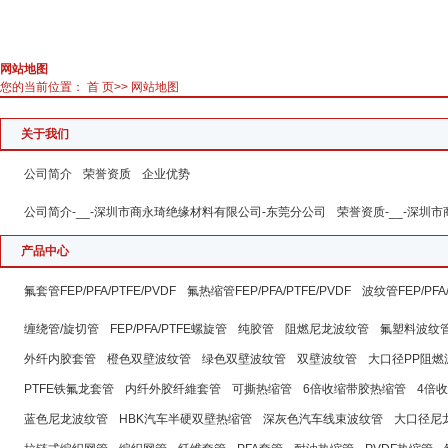
网站地图
您的当前位置：
首 页
>> 网站地图
关于我们
公司简介
荣誉资质
企业优势
公司简介-__-深圳市商永琦绝缘材料有限公司-东莞分公司
荣誉资质-__-深圳
产品中心
氟套管FEP/PFA/PTFE/PVDF
氟热缩管FEP/PFA/PTFE/PVDF
波纹管FEP/PFA/P
缠绕管/旋切管
FEP/PFA/PTFE螺旋管
纯胶管
阻燃尼龙波纹管
氟塑料波纹
外纤内胶套管
橙色双壁波纹管
绿色双壁波纹管
双壁波纹管
大口径PP阻燃
PTFE铁氟龙套管
内纤外胶纤維套管
可撕热缩管
6倍收缩带胶热缩管
4倍
蓝色尼龙波纹管
HBK汽车半硬双壁热缩管
深灰色汽车线束波纹管
大口径尼