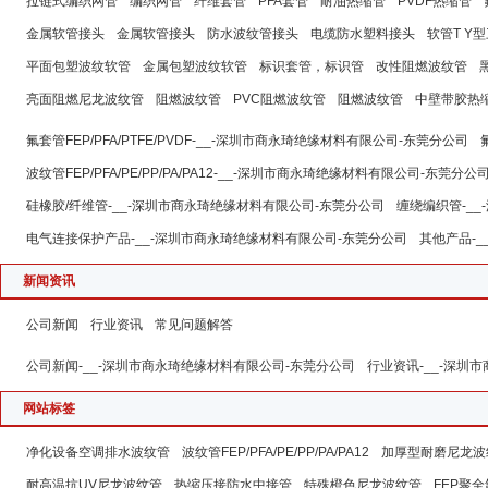
拉链式编织网管
编织网管
纤维套管
PFA套管
耐油热缩管
PVDF热缩管
金属软管接头
金属软管接头
防水波纹管接头
电缆防水塑料接头
软管T Y
平面包塑波纹软管
金属包塑波纹软管
标识套管，标识管
改性阻燃波纹管
亮面阻燃尼龙波纹管
阻燃波纹管
PVC阻燃波纹管
阻燃波纹管
中壁带胶热
氟套管FEP/PFA/PTFE/PVDF-__-深圳市商永琦绝缘材料有限公司-东莞分公司
波纹管FEP/PFA/PE/PP/PA/PA12-__-深圳市商永琦绝缘材料有限公司-东莞分公
硅橡胶/纤维管-__-深圳市商永琦绝缘材料有限公司-东莞分公司
缠绕编织管-_
电气连接保护产品-__-深圳市商永琦绝缘材料有限公司-东莞分公司
其他产品-
新闻资讯
公司新闻
行业资讯
常见问题解答
公司新闻-__-深圳市商永琦绝缘材料有限公司-东莞分公司
行业资讯-__-深圳
网站标签
净化设备空调排水波纹管
波纹管FEP/PFA/PE/PP/PA/PA12
加厚型耐磨尼龙波
耐高温抗UV尼龙波纹管
热缩压接防水中接管
特殊橙色尼龙波纹管
FEP聚