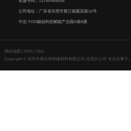
客服号码：13760468058
公司地址：广东省东莞市黄江镇嘉宾路16号
中志·TOD融创科技赋能产业园A栋8楼
网站地图
|
RSS
|
XML
Copyright © 深圳市商永琦绝缘材料有限公司-东莞分公司 专业从事于
,
,