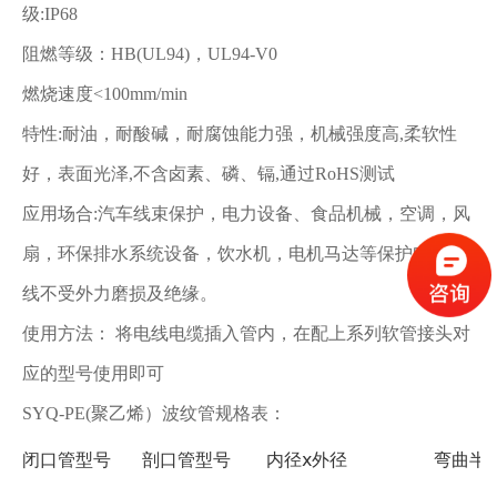
级:IP68
阻燃等级：HB(UL94)，UL94-V0
燃烧速度<100mm/min
特性:耐油，耐酸碱，耐腐蚀能力强，机械强度高,柔软性
好，表面光泽,不含卤素、磷、镉,通过RoHS测试
应用场合:汽车线束保护，电力设备、食品机械，空调，风
扇，环保排水系统设备，饮水机，电机马达等保护电缆电
线不受外力磨损及绝缘。
使用方法： 将电线电缆插入管内，在配上系列软管接头对
应的型号使用即可
SYQ-PE(聚乙烯）波纹管规格表：
闭口管型号
剖口管型号
内径ⅹ外径
弯曲半