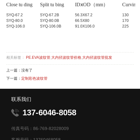
Close tu ding
Split tu bing
IDⅹOD（mm）
Curving 
SYQ-67.2
SYQ-67.2B
56.3X67.2
130
SYQ-80.0
SYQ-80.0B
66.5X80
170
SYQ-106.0
SYQ-106.0B
91.0X106.0
225
相关标签：
PE.EVA波纹管
,
大内径波纹管价格
,
大内径波纹管批发
上一篇：没有了
下一篇：
定制彩色波纹管
联系我们
137-6046-8058
传真号码：86-769-82028009
客服号码：13760468058