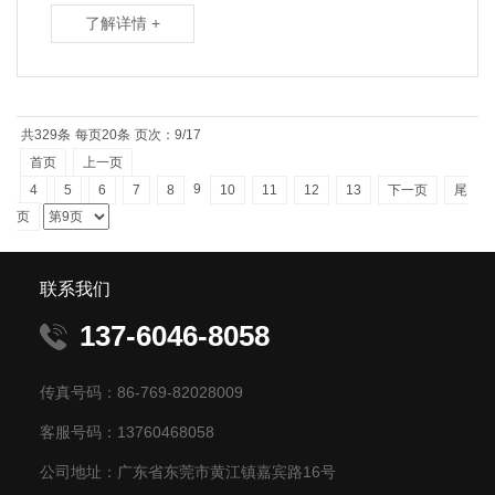
了解详情 +
共329条
每页20条
页次：9/17
首页
上一页
9
4
5
6
7
8
10
11
12
13
下一页
尾
页
联系我们
137-6046-8058
传真号码：86-769-82028009
客服号码：13760468058
公司地址：广东省东莞市黄江镇嘉宾路16号