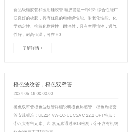
食品级硅胶管和医用硅胶管 硅胶管是一种特种综合性能广
泛良好的橡胶，具有优良的电绝缘性能、耐老化性能、化
学稳定性、抗氧化耐候性，耐辐射，具有生理惰性，透气
性好，耐高低温，可在-60...
了解详情 +
橙色波纹管，橙色双壁管
2024-05-18 00:00:00
橙色双壁管橙色波纹管详细说明橙色热缩管，橙色热缩套
管安规标准：UL224 VW-1C-UL CSA C 22.2 OFT特点：
①八大有害元素、卤 素元素通过SGS检测；②不含有机锡
化合物(三丁基锡类/三...