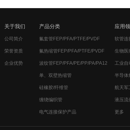
关于我们
产品分类
应用
公司简介
氟套管FEP/PFA/PTFE/PVDF
软管连
荣誉资质
氟热缩管FEP/PFA/PTFE/PVDF
生物医
企业优势
波纹管FEP/PFA/PE/PP/PA/PA12
工业自
单、双壁热缩管
半导体
硅橡胶/纤维管
航天军
缠绕编织管
液压流
电气连接保护产品
更多