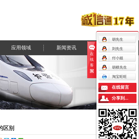
胡先生
应用领域
新闻资讯
联系我们
刘先生
在
付小姐
线
客
胡棋先生
服
淘宝旺旺
在线留言
分享到...
的区别