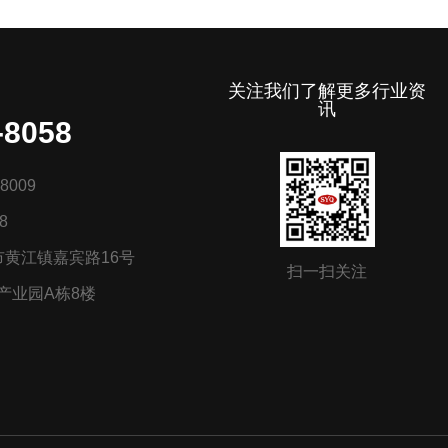
关注我们了解更多行业资
讯
-8058
8009
8
黄江镇嘉宾路16号
扫一扫关注
产业园A栋8楼